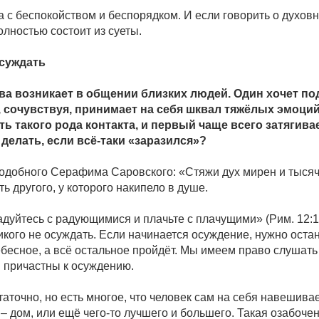
 с беспокойством и беспорядком. И если говорить о духовно
полностью состоит из суеты.
осуждать
ва возникает в общении близких людей. Один хочет под
 сочувствуя, принимает на себя шквал тяжёлых эмоций 
 такого рода контакта, и первый чаще всего затягивае
 делать, если всё-таки «заразился»?
одобного Серафима Саровского: «Стяжи дух мирен и тысячи 
ь другого, у которого накипело в душе.
адуйтесь с радующимися и плачьте с плачущими» (Рим. 12:1
икого не осуждать. Если начинается осуждение, нужно ост
бесное, а всё остальное пройдёт. Мы имеем право слушать н
 причастны к осуждению.
аточно, но есть многое, что человек сам на себя навешива
– дом, или ещё чего-то лучшего и большего. Такая озабоче