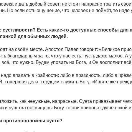
века и дать добрый совет: не стоит напрасно тратить свои
и. Но если есть ощущение, что человек не поймёт, то надо у
ус суетливости? Есть какие-то доступные способы для
ланкой для обычных людей.
тоят на своём месте. Апостол Павел говорит: «Великое пр
быть благодарным за то, что у нас есть, пусть даже малое. А
всё, что нужно. Будем уповать на Бога, и Он восполнит всё,
 надо впадать в крайности: либо в праздность, либо в чрез
И, совершая дела, сердцем служить Богу. «Ищите же прежд
ложить, как ненужные, напрасные. Суета привязывает челов
и и чувства посвящены Богу, то они приносят душе покой 
ли противоположны суете?