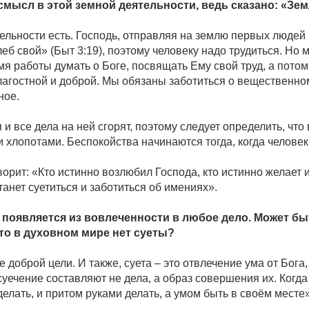
смысл в этой земной деятельности, ведь сказано: «Земля
льности есть. Господь, отправляя на землю первых людей 
леб свой» (Быт 3:19), поэтому человеку надо трудиться. Но
мя работы думать о Боге, посвящать Ему свой труд, а пото
лагостной и доброй. Мы обязаны заботиться о вещественном,
зное.
 и все дела на ней сгорят, поэтому следует определить, что
хлопотами. Беспокойства начинаются тогда, когда человек
орит: «Кто истинно возлюбил Господа, кто истинно желает 
танет суетиться и заботиться об имениях».
та появляется из вовлеченности в любое дело. Может бы
что в духовном мире нет суеты?
ие доброй цели. И также, суета – это отвлечение ума от Бо
уечение составляют не дела, а образ совершения их. Когда 
 делать, и притом руками делать, а умом быть в своём месте