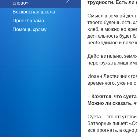
трудности. Есть ли 
слово»
Воскресная школа
Смысл в земной деяте
Проект храма
твоего будешь есть х
хлеб, а можно во вре
Помощь храму
деятельность будет б
необходимое и поле
Действительно, земля
перегружать лишними 
Иоанн Лествичник гов
временного, уже не с
– Кажется, что суе
Можно ли сказать, 
Суета – это отсутств
Затворник пишет: «Ос
все прогнать, а одно