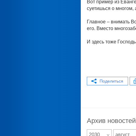
Вот пример из Еванге
суетишься о многом, а
Главное – внимать В
его. Вместо многоза
И здесь тоже Господь
Поделиться
Архив новостей
2030
август