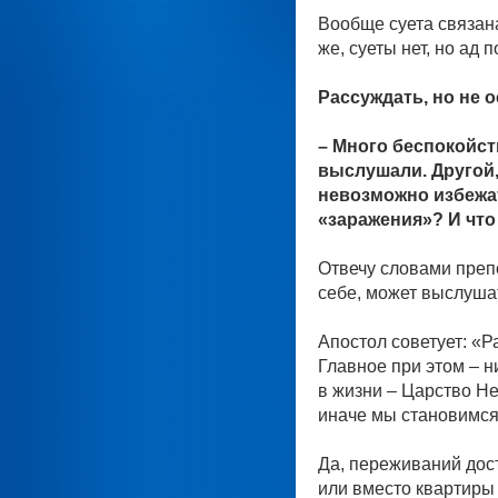
Вообще суета связана
же, суеты нет, но ад 
Рассуждать, но не 
– Много беспокойст
выслушали. Другой,
невозможно избежать
«заражения»? И что
Отвечу словами преп
себе, может выслушат
Апостол советует: «Р
Главное при этом – н
в жизни – Царство Не
иначе мы становимся
Да, переживаний дост
или вместо квартиры 