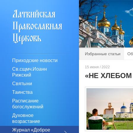
Избранные статьи
Об
Приходские новости
15 июня / 2022
Св.сщмч.Иоанн
«НЕ ХЛЕБОМ
Рижский
Святыни
Таинства
Расписание
богослужений
Духовное
возрастание
Журнал «Доброе