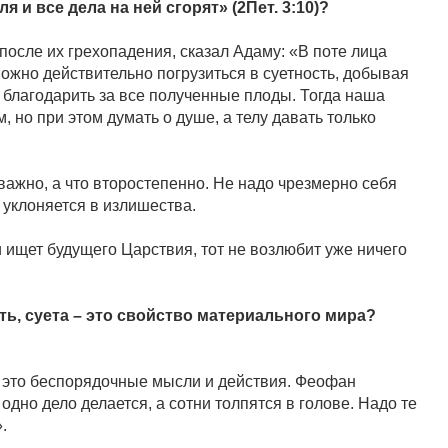
 и все дела на ней сгорят» (2Пет. 3:10)?
после их грехопадения, сказал Адаму: «В поте лица
 можно действительно погрузиться в суетность, добывая
м благодарить за все полученные плоды. Тогда наша
 но при этом думать о душе, а телу давать только
 важно, а что второстепенно. Не надо чрезмерно себя
 уклоняется в излишества.
и ищет будущего Царствия, тот не возлюбит уже ничего
ть, суета – это свойство материального мира?
га, это беспорядочные мысли и действия. Феофан
одно дело делается, а сотни толпятся в голове. Надо те
».