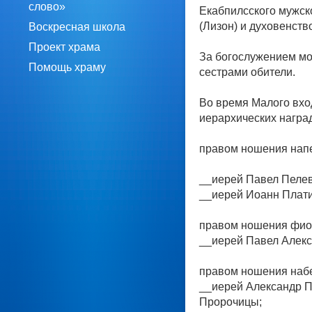
слово»
Екабпилсского мужск
(Лизон) и духовенств
Воскресная школа
Проект храма
За богослужением мо
Помощь храму
сестрами обители.
Во время Малого вхо
иерархических наград
правом ношения напе
__иерей Павел Пелев
__иерей Иоанн Плати
правом ношения фио
__иерей Павел Алекс
правом ношения набе
__иерей Александр П
Пророчицы;