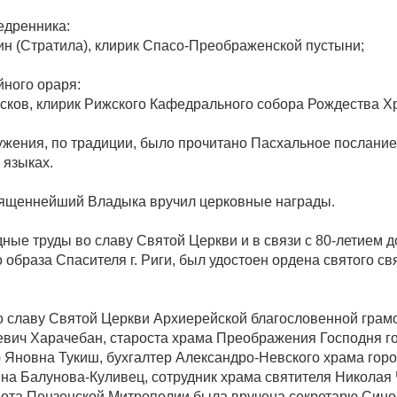
едренника:
н (Стратила), клирик Спасо-Преображенской пустыни;
ного ораря:
сков, клирик Рижского Кафедрального собора Рождества Х
ужения, по традиции, было прочитано Пасхальное послан
 языках.
ященнейший Владыка вручил церковные награды.
ные труды во славу Святой Церкви и в связи с 80-летием 
 образа Спасителя г. Риги, был удостоен ордена святого с
о славу Святой Церкви Архиерейской благословенной грам
вич Харачебан, староста храма Преображения Господня го
) Яновна Тукиш, бухгалтер Александро-Невского храма горо
а Балунова-Куливец, сотрудник храма святителя Николая 
ота Пензенской Митрополии была вручена секретарю Сино