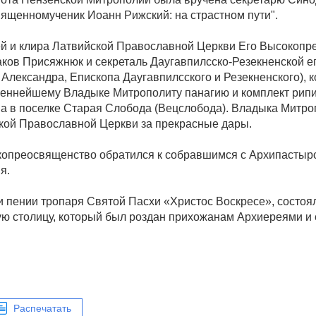
ященномученик Иоанн Рижский: на страстном пути".
й и клира Латвийской Православной Церкви Его Высокопр
аков Присяжнюк и секреталь Даугавпилсско-Резекненской е
лександра, Епископа Даугавпилсского и Резекненского), к
ннейшему Владыке Митрополиту панагию и комплект рипи
а в поселке Старая Слобода (Вецслобода). Владыка Митро
кой Православной Церкви за прекрасные дары.
копреосвященство обратился к собравшимся с Архипастырс
ия.
 пении тропаря Святой Пасхи «Христос Воскресе», состоял
ую столицу, который был роздан прихожанам Архиереями и
Распечатать