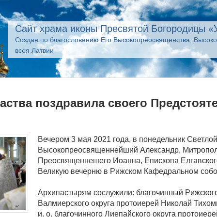
Сайт храма иконы Пресвятой Богородицы «
Создан по благословению Его Высокопреосвященства, Высок
всея Латвии
аства поздравила своего Предстоят
Вечером 3 мая 2021 года, в понедельник Светл
Высокопреосвященнейший Александр, Митрополи
Преосвященнешего Иоанна, Епископа Елгавског
Великую вечерню в Рижском Кафедральном собо
Архипастырям сослужили: благочинный Рижского
Валмиерского округа протоиерей Николай Тихом
и. о. благочинного Лиепайского округа протоие