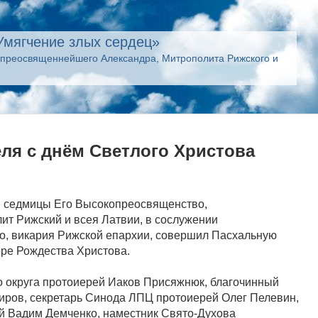
Умягчение злых сердец»
опреосвященнейшего Александра, Митрополита Рижского и
еля с днём Светлого Христова
ой седмицы Его Высокопреосвященство,
т Рижский и всея Латвии, в сослужении
о, викария Рижской епархии, совершил Пасхальную
ре Рождества Христова.
 округа протоиерей Иаков Присяжнюк, благочинный
иров, секретарь Синода ЛПЦ протоиерей Олег Пелевин,
рей Вадим Демченко, наместник Свято-Духова