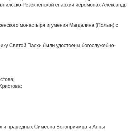
авпилсско-Резекненской епархии иеромонах Александр
енского монастыря игумения Магдалина (Полын) с
нику Святой Пасхи были удостоены богослужебно-
стова;
Христова;
ых и праведных Симеона Богоприимца и Анны