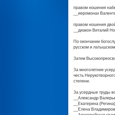
правом ношения наб
__иеромонах Валенти
правом ношения двой
__диакон Виталий Но
По окончании богосл
русском и латышском
Затем Высокопреосв
За многолетние усерд
честь Нерукотворного
степени.
За усердные труды в
__Александр Валерье
__Екатерина (Регина
__Елена Владимировн
__Архиерейская грам