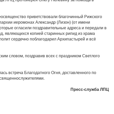
еосвященство приветствовали благочинный Рижского
пархии иеромонах Александр (Лизон) (от имени
оторые огласили поздравительные адреса и передали в
д, являющихся копией старинных рипид из храма
полит сердечно поблагодарил Архипастырей и всё
ким словом, поздравив всех с праздником Светлого
ась встреча Благодатного Огня, доставленного по
 священнослужителями.
Пресс-служба ЛПЦ