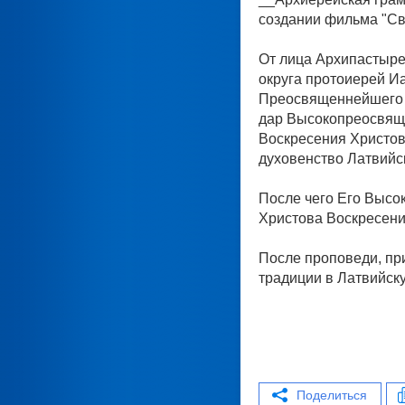
создании фильма "Св
От лица Архипастыре
округа протоиерей И
Преосвященнейшего А
дар Высокопреосвяще
Воскресения Христов
духовенство Латвийс
После чего Его Высо
Христова Воскресен
После проповеди, при
традиции в Латвийск
Поделиться