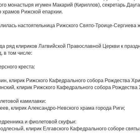
ого монастыря игумен Макарий (Кириллов), секретарь Дауг
о храмов Рижской епархии.
лилась настоятельница Рижского Свято-Троице-Сергиева ж
да ряд клириков Латвийской Православной Церкви к празд
, в том числе:
рсного креста:
ин, клирик Рижского Кафедрального собора Рождества Хри
нский, клирик Рижского Кафедрального собора Рождества 
летовой камилавки:
еев, клирик Александро-Невского храма города Риги;
дренника и фиолетовой скуфьи:
одлесный, клирик Елгавского Кафедрального соборе свят