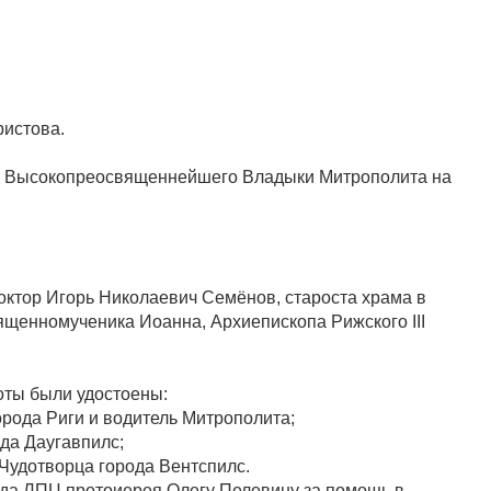
ристова.
ие Высокопреосвященнейшего Владыки Митрополита на
доктор Игорь Николаевич Семёнов, староста храма в
вященномученика Иоанна, Архиепископа Рижского III
оты были удостоены:
рода Риги и водитель Митрополита;
да Даугавпилс;
Чудотворца города Вентспилс.
да ЛПЦ протоиерея Олегу Пелевину за помощь в