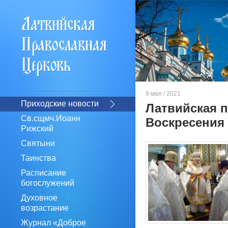
9 мая / 2021
Приходские новости
Латвийская п
Св.сщмч.Иоанн
Воскресения
Рижский
Святыни
Таинства
Расписание
богослужений
Духовное
возрастание
Журнал «Доброе