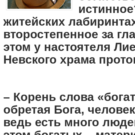
истинное
Помощь храму
житейских лабиринтах
второстепенное за г
этом у настоятеля Ли
Невского храма прото
– Корень слова «богат
обретая Бога, челове
ведь есть много люде
этом богатых – матер