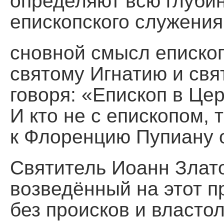
определяют всю глуби
епископского служения
сновной смысл епископ
святому Игнатию и свя
говоря: «Епископ в Цер
И кто не с епископом, 
к Флоренцию Пупиану о
Святитель Иоанн Злато
возведённый на этот п
без происков и власто