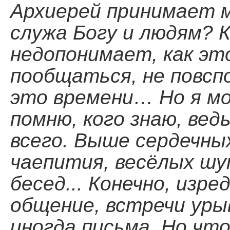
Архиерей принимает 
служа Богу и людям? К
недопонимает, как эт
пообщаться, не повсп
это времени… Но я мол
помню, кого знаю, ве
всего. Выше сердечных
чаепития, весёлых ш
бесед... Конечно, изр
общение, встречи урыв
иногда письма. Но чт