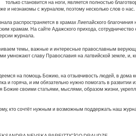
только становится на ноги, является полностью благот
же и незнакомы с журналом, поэтому несколько слов о на
нала распространяется в храмах Лиепайского благочиния 
жским храмам. На сайте Адажского прихода, сотрудничеств
версии журнала.
виваем темы, важные и интересные православным верующи
ами умножают славу Православия на латвийской земле, и, 
деемся на помощь Божию, на отзывчивость людей, в дома 
пка и горяча, и им обязательно нужно помогать в развитии 
мя Божие своими статьями, мыслями, образом жизни, укре
му, кто сочтёт нужным и возможным поддержать наш журнал
LEKSANDRA ŅEVSKA PAREIZTICĪGO DRAUDZE