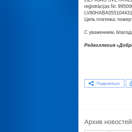
reģistrācijas Nr. 9950
LV80HABA05510443191
Цель платежа: пожер
С уважением, благод
Редколлегия «Добр
Поделиться
Архив новостей