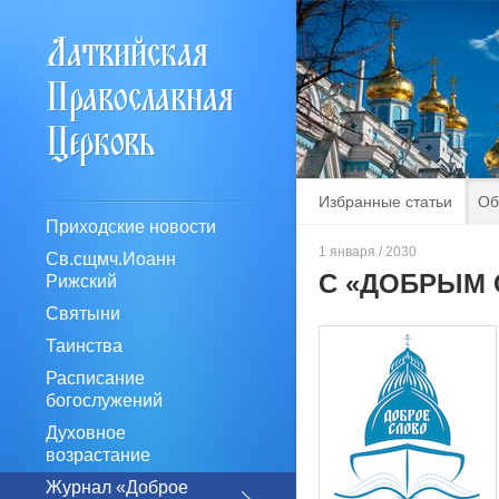
Избранные статьи
Об
Приходские новости
1 января / 2030
Св.сщмч.Иоанн
С «ДОБРЫМ 
Рижский
Святыни
Таинства
Расписание
богослужений
Духовное
возрастание
Журнал «Доброе