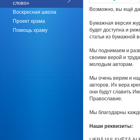
слово»
Возможно, вы ещё да
Воскресная школа
Проект храма
Бумажная версия жур
будет доступна и ри
Помощь храму
статьи из бумажной 
Мы поднимаем и раз
своими верой и труд
молодым авторам.
Мы очень верим и на
авторов. Их вера кре
они будут славить И
Православие.
Мы благодарны каждо
Наши реквизиты:
LIEPĀJAS SVĒTĀ A