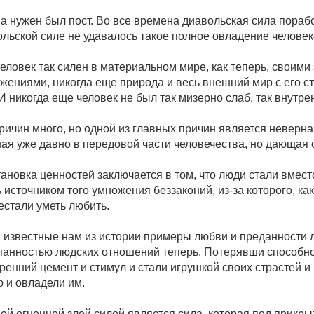
а нужен был пост. Во все времена диавольская сила порабо
льской силе не удавалось такое полное овладение человек
еловек так силен в материальном мире, как теперь, своим
жениями, никогда еще природа и весь внешний мир с его с
 И никогда еще человек не был так мизерно слаб, так внутре
ричин много, но одной из главных причин является неверн
ая уже давно в передовой части человечества, но дающая 
ановка ценностей заключается в том, что люди стали вмест
 источником того умножения беззаконий, из-за которого, к
естали уметь любить.
 известные нам из истории примеры любви и преданности л
панностью людских отношений теперь. Потерявши способно
тренний цемент и стимул и стали игрушкой своих страстей 
 и овладели им.
ой огненной злой силой является сила, которая под прикр