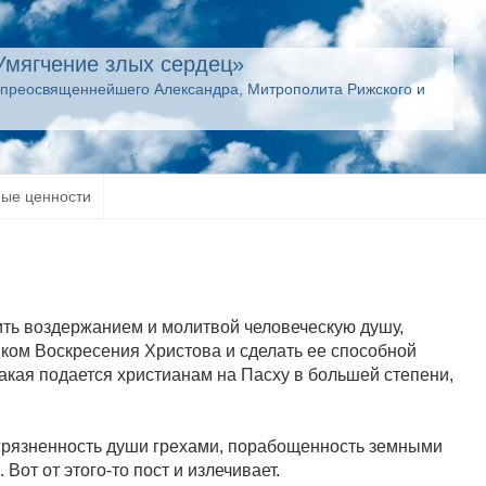
Умягчение злых сердец»
опреосвященнейшего Александра, Митрополита Рижского и
ные ценности
ить воздержанием и молитвой человеческую душу,
иком Воскресения Христова и сделать ее способной
какая подается христианам на Пасху в большей степени,
агрязненность души грехами, порабощенность земными
от от этого-то пост и излечивает.