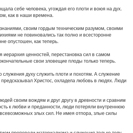
щала себе человека, угождая его плоти и воюя на дух.
ом, как в наши времена.
и знаниями, своим гордым техническим разумом, своими
тихиями не повиновались так полно и всесторонне
нне опустошен, как теперь.
ая иерархия ценностей, перестановка сил в самом
окончательные свои зловещие плоды только теперь.
о служения духу служить плоти и похотям. А служение
ак предсказывал Христос, охладела любовь в людях. Люди
юдей своим вождям и друг другу в древности и сравним
сть к любви и преданности, люди потеряли внутреннюю
и всевозможных злых сил. Не имея отпора, злые силы
ытием проповеди материализма и служения только телу