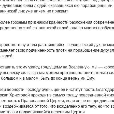
 и душевные силы людей, оказавшихся ею порабощенными, и 
танинский лик уже ничем не прикрыт.
более грозным признаком крайности разложения современног
дственно этой сатанинской силой, она во многих возбужда
родство телу и тем растлившийся, человеческий дух не мо
сменяет свою подчиненность плоти на порабощение духу зл
 людей.
ставить этому ужасу, грядущему на Вселенную, мы — крохо
у всплеску силы зла мы можем противопоставить только сил
в большом и в малом, быть до конца верными Ему.
ей верности Господу очень ценен институт поста. Благода
ркви Христовой проходит в самую толщу повседневной жизн
лежность к Православной Церкви, если он не по предписан
воздерживается от того, что вожделенно его телу, но что 
ии тела и подчиняющийся велениям Церкви.