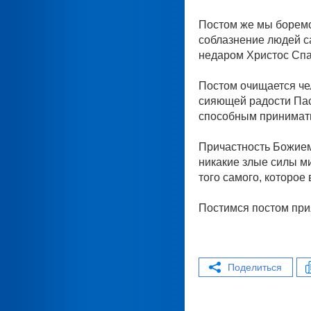
Постом же мы боремся
соблазнение людей с
недаром Христос Спас
Постом очищается чел
сияющей радости Пасх
способным принимать
Причастность Божием
никакие злые силы ми
того самого, которое
Постимся постом при
Поделиться