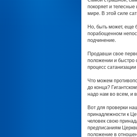
покоряет и телесные
мире. В этой силе са
Но, быть может, еще 
порабощенном непосре
подчинение.
Продавши свое перво
положении и быстро 
процесс сатанизации
Что можем противопо
до конца? Гигантском
надо нам во всем, и 
Вот для проверки наш
принадлежности к Це
человек свою принад
предписаниям Церкви 
положение в отношен