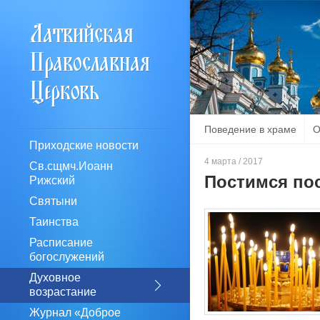
Поведение в храме
О
Приходские новости
4 марта / 2017
Св.сщмч.Иоанн
Постимся по
Рижский
Святыни
Таинства
Расписание
богослужений
Духовное
возрастание
Журнал «Доброе