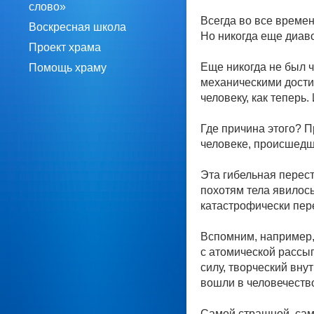
слово»
Всегда во все времен
Воскресная школа
Но никогда еще диаво
Проект храма
Еще никогда не был ч
Помощь храму
механическими дости
человеку, как теперь.
Где причина этого? П
человеке, происшедш
Эта гибельная перест
похотям тела явилось
катастрофически пер
Вспомним, например,
с атомической рассы
силу, творческий вну
вошли в человечество
Самой страшной, сам