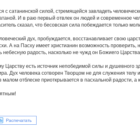
 с сатанинской силой, стремящейся завладеть человеческо
атаной. И в раю первый отвлек он людей и современное чел
итель сказал, что бесовская сила побеждается только мол
овеческий дух, пробуждается, восстанавливает свою царст
и. А на Пасху имеет христианин возможность проверить, на
 небесную радость, насколько не чужд он Божиего Царства
у Царству есть источник непобедимой силы и душевного зд
ра. Дух человека сотворен Творцом не для служения телу 
 в малом отблеске приоткрывается в пасхальной радости, а к
ятным!
Распечатать