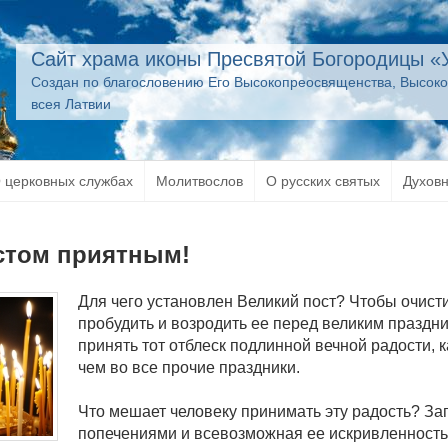
Сайт храма иконы Пресвятой Богородицы «
Создан по благословению Его Высокопреосвященства, Высок
всея Латвии
 церковных службах
Молитвослов
О русских святых
Духов
стом приятным!
Для чего установлен Великий пост? Чтобы очист
пробудить и возродить ее перед великим праздн
принять тот отблеск подлинной вечной радости, 
чем во все прочие праздники.
Что мешает человеку принимать эту радость? З
попечениями и всевозможная ее искривленность. В