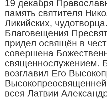
19 декабря Православ
Помощь храму
память святителя Нико
Ликийских, чудотворца.
Благовещения Пресвят
придел освящён в чест
совершена Божественн
священнослужением. 
возглавил Его Высоко
Высокопреосвященней
всея Латвии Александр