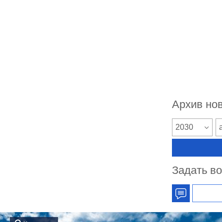
Архив но
2030
Задать в