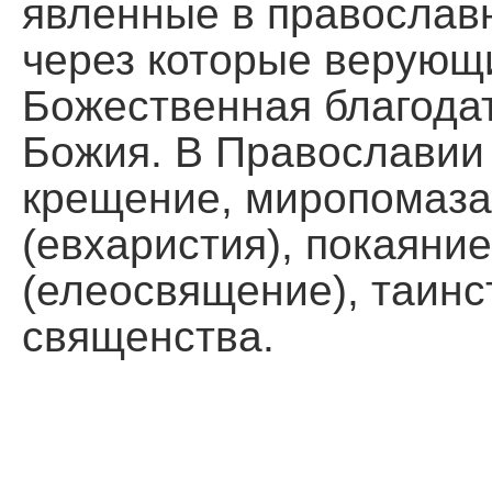
явленные в православ
Помощь храму
через которые верующ
Божественная благодат
Божия. В Православии 
крещение, миропомаза
(евхаристия), покаяни
(елеосвящение), таинс
священства.