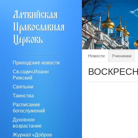
Новости
Ученикам
Приходские новости
ВОСКРЕСН
Св.сщмч.Иоанн
Рижский
Святыни
Таинства
Расписание
богослужений
Духовное
возрастание
Журнал «Доброе