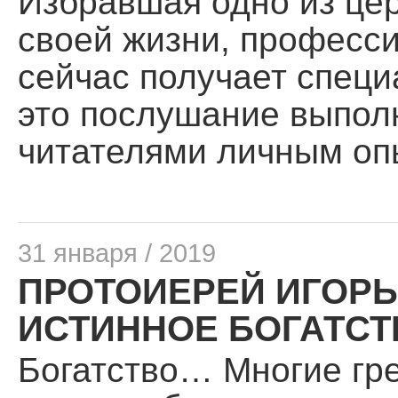
Избравшая одно из це
Помощь храму
своей жизни, професси
сейчас получает специ
это послушание выполн
читателями личным оп
31 января / 2019
ПРОТОИЕРЕЙ ИГОРЬ
ИСТИННОЕ БОГАТСТ
Богатство… Многие гре