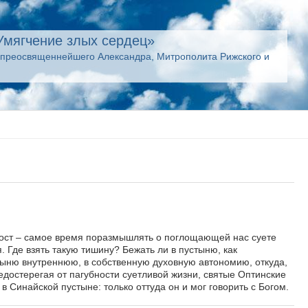
Умягчение злых сердец»
опреосвященнейшего Александра, Митрополита Рижского и
пост – самое время поразмышлять о поглощающей нас суете
 Где взять такую тишину? Бежать ли в пустыню, как
тыню внутреннюю, в собственную духовную автономию, откуда,
достерегая от пагубности суетливой жизни, святые Оптинские
 Синайской пустыне: только оттуда он и мог говорить с Богом.