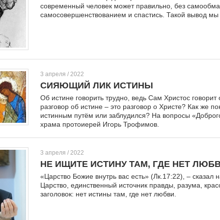
современный человек может правильно, без самообмана
самосовершенствованием и спастись. Такой вывод мы 
3 апреля / 2022
СИЯЮЩИЙ ЛИК ИСТИНЫ
Об истине говорить трудно, ведь Сам Христос говорит о
разговор об истине – это разговор о Христе? Как же по
истинным путём или заблудился? На вопросы «Доброго
храма протоиерей Игорь Трофимов.
3 апреля / 2022
НЕ ИЩИТЕ ИСТИНУ ТАМ, ГДЕ НЕТ ЛЮБ
«Царство Божие внутрь вас есть» (Лк.17:22), – сказал 
Царство, единственный источник правды, разума, крас
заголовок: нет истины там, где нет любви.