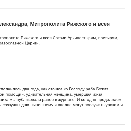
ександра, Митрополита Рижского и всея
рополита Рижского и всея Латвии Архипастырям, пастырям,
авославной Церкви.
полнилось два года, как отошла ко Господу раба Божия
ой помощи», удивительная женщина, умершая из-за
ника мы публиковали ранее в журнале. И сегодня продолжаем
 созвучны дню нынешнему и вполне могут послужить уроком и