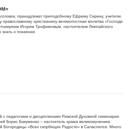
ОМ»
заголовок, принадлежат преподобному Ефрему Сирину, учителю
у православному христианину великопостная молитва «Господи
ротоиереем Игорем Трофимовым, настоятелем Лиепайского
 знать о покаянии.
й с педагогами и дисциплинами Рижской Духовной семинарии.
рей Борис Бакуменко – настоятель храма великомученика
ой Богородицы «Всех скорбящих Радосте» в Саласпилсе. Много