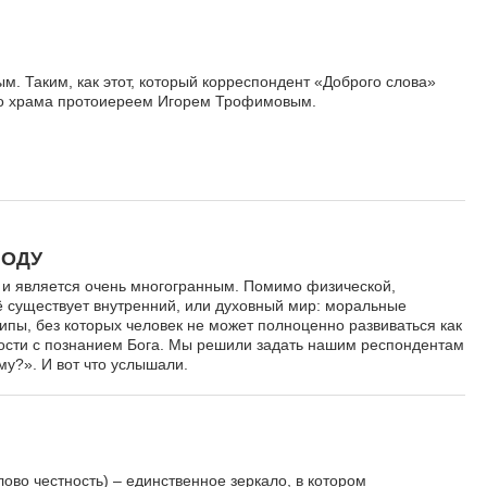
. Таким, как этот, который корреспондент «Доброго слова»
го храма протоиереем Игорем Трофимовым.
ЛОДУ
 и является очень многогранным. Помимо физической,
ё существует внутренний, или духовный мир: моральные
ипы, без которых человек не может полноценно развиваться как
чности с познанием Бога. Мы решили задать нашим респондентам
му?». И вот что услышали.
ово честность) – единственное зеркало, в котором