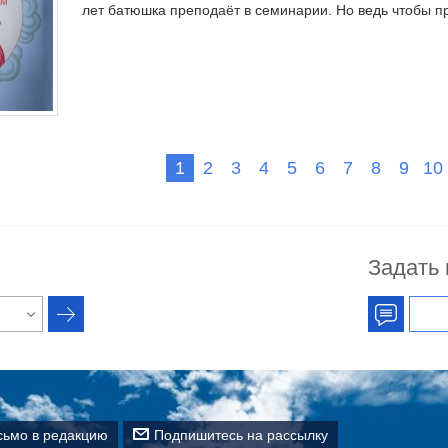
лет батюшка преподаёт в семинарии. Но ведь чтобы пр
1
2
3
4
5
6
7
8
9
10
Задать
сьмо в редакцию
Подпишитесь на рассылку