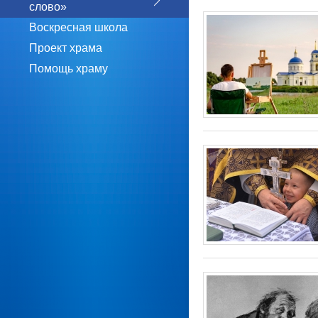
слово»
Воскресная школа
Проект храма
Помощь храму