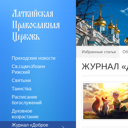
Избранные статьи
Об
Приходские новости
ЖУРНАЛ «
Св.сщмч.Иоанн
Рижский
Святыни
Таинства
Расписание
богослужений
Духовное
возрастание
Журнал «Доброе