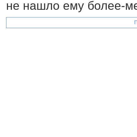
не нашло ему бо­лее-м
П