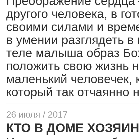
Преображение сердца –
Помощь храму
другого человека, в го
своими силами и вре­м
в умении разглядеть в
теле малыша образ Бож
положить свою жизнь на
маленький человечек, к
который так отчаянно 
26 июля / 2017
КТО В ДОМЕ ХОЗЯИН